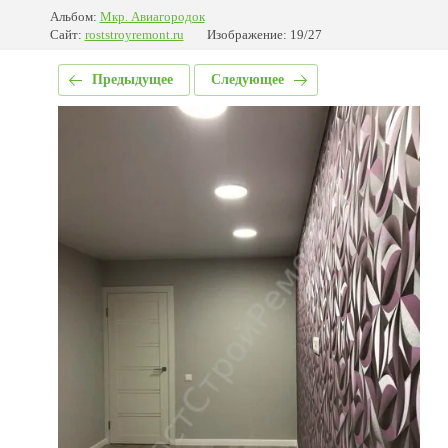
Альбом:
Мкр. Авиагородок
Сайт:
roststroyremont.ru
Изображение: 19/27
Предыдущее
Следующее